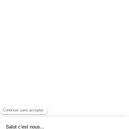
Mentions légales
Politique de confidentialité
Nous contacter
©
Pidiem
. 2025. Tous droits réservés
Abonnez-vous à notre newsletter